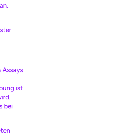
an.
ster
n Assays
n
bung ist
ird.
s bei
eten