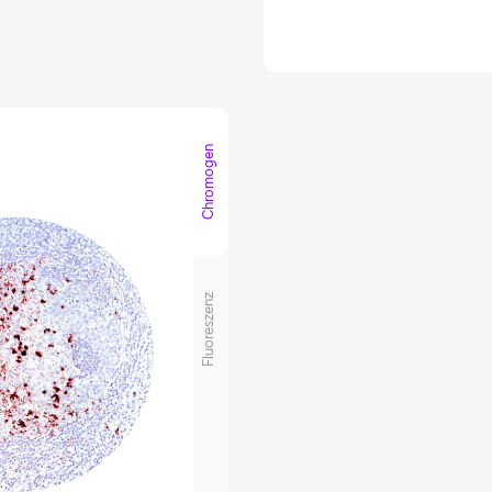
Chromogen
Fluoreszenz