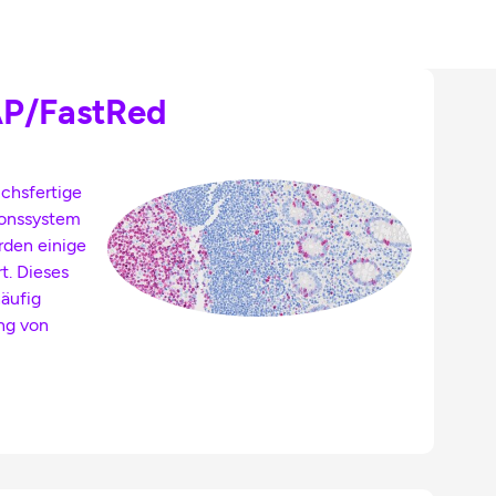
AP/FastRed
uchsfertige
onssystem
rden einige
t. Dieses
äufig
ng von