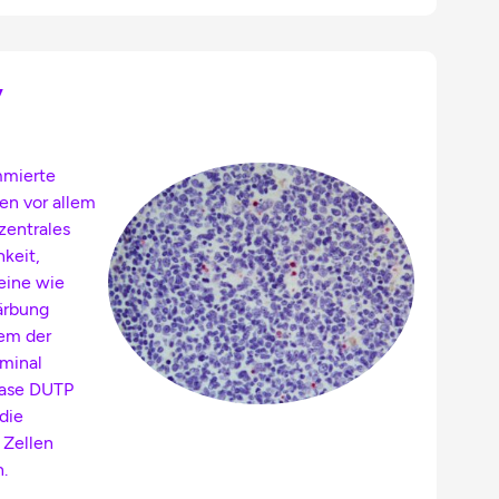
y
mmierte
ren vor allem
zentrales
keit,
eine wie
ärbung
lem der
rminal
rase DUTP
die
 Zellen
n.