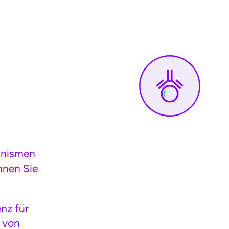
anismen
nnen Sie
nz für
 von