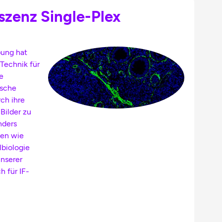
zenz Single-Plex
bung hat
 Technik für
e
ische
ch ihre
Bilder zu
nders
hen wie
biologie
nserer
h für IF-