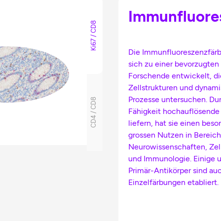
Immunfluores
Ki67 / CD8
Die Immunfluoreszenzfär
sich zu einer bevorzugten
Forschende entwickelt, di
Zellstrukturen und dynam
Prozesse untersuchen. Dur
CD4 / CD8
Fähigkeit hochauflösende 
liefern, hat sie einen beso
grossen Nutzen in Bereic
Neurowissenschaften, Zell
und Immunologie. Einige u
Primär-Antikörper sind auc
Einzelfärbungen etabliert.