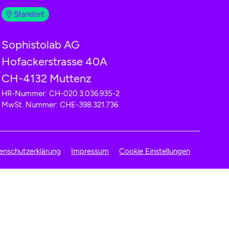
Standort
Sophistolab AG
Hofackerstrasse 40A
CH-4132 Muttenz
HR-Nummer: CH-020.3.036.935-2
MwSt. Nummer: CHE-398.321.736
enschutzerklärung
Impressum
Cookie Einstellungen